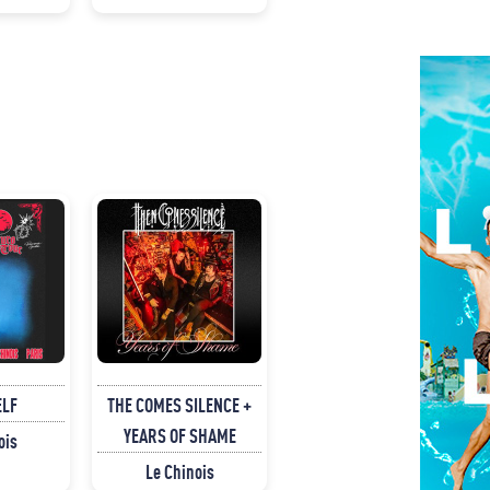
ELF
THE COMES SILENCE +
YEARS OF SHAME
ois
Le Chinois