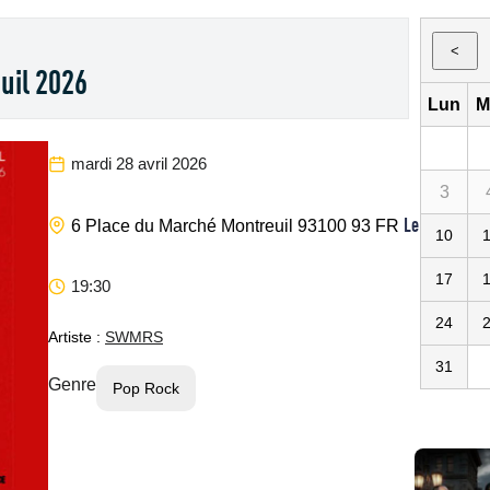
<
uil 2026
Lun
M
mardi 28 avril 2026
3
Le Chinois
6 Place du Marché
Montreuil
93100
93
FR
10
17
19:30
24
Artiste :
SWMRS
31
Genre
Pop Rock