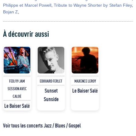
Philippe et Marcel Powell
,
Tribute to Wayne Shorter by Stefan Filey
,
Bojan Z
,
À découvrir aussi
FEDJ19 JAM
EDOUARD FERLET
MAXENCE LEROY
SESSION AVEC
Sunset
Le Baiser Salé
CALOÉ
Sunside
Le Baiser Salé
Voir tous les concerts Jazz / Blues / Gospel