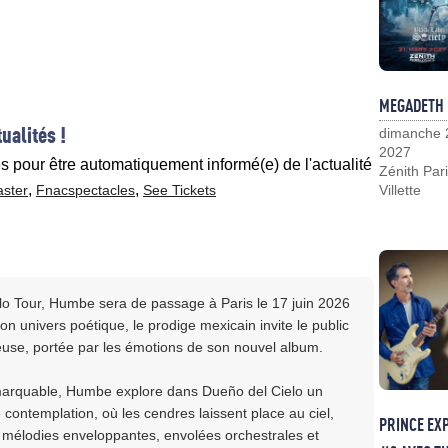
MEGADETH
ualités !
dimanche 
2027
es pour être automatiquement informé(e) de l'actualité
Zénith Pari
,
,
aster
Fnacspectacles
See Tickets
Villette
lo Tour, Humbe sera de passage à Paris le 17 juin 2026
on univers poétique, le prodige mexicain invite le public
neuse, portée par les émotions de son nouvel album.
emarquable, Humbe explore dans Dueño del Cielo un
 contemplation, où les cendres laissent place au ciel,
PRINCE EX
e mélodies enveloppantes, envolées orchestrales et