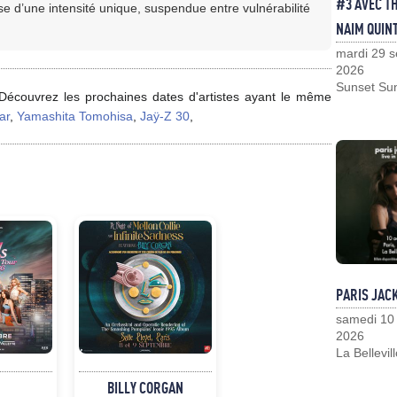
#3 AVEC T
e d’une intensité unique, suspendue entre vulnérabilité
NAIM QUIN
mardi 29 
2026
Sunset Su
Découvrez les prochaines dates d'artistes ayant le même
ar
,
Yamashita Tomohisa
,
Jaÿ-Z 30
,
PARIS JAC
samedi 10
2026
La Bellevil
BILLY CORGAN