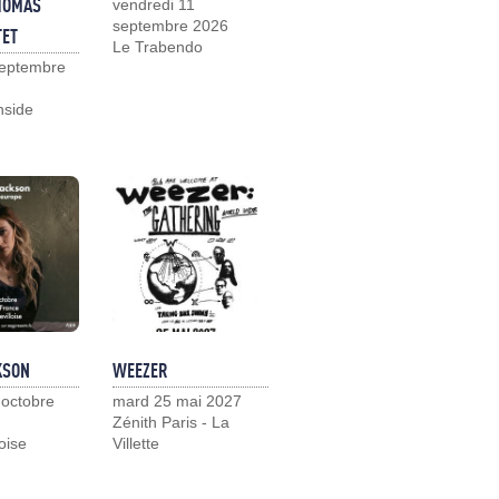
HOMAS
vendredi 11
septembre 2026
TET
Le Trabendo
septembre
nside
KSON
WEEZER
 octobre
mard 25 mai 2027
Zénith Paris - La
loise
Villette