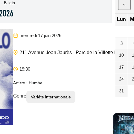
 Billets
<
 2026
Lun
M
mercredi 17 juin 2026
3
211 Avenue Jean Jaurès - Parc de la Villette
Paris
75
10
17
19:30
24
Artiste :
Humbe
31
Genre
Variété internationale