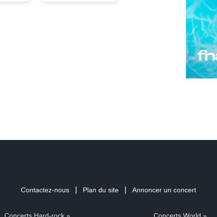
|
|
Contactez-nous
Plan du site
Annoncer un concert
Concerts Hard-rock »
Concerts World »