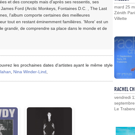
dées et des concepts mais d'après ses ressentis, ses
mard 25 m
ar James Ford (Arctic Monkeys, Fontaines D.C. , The Last
Zénith Pari
ines, l'album comporte certaines des meilleures
Villette
eur tout en restant éminemment familières. 'More' est un
t de grandir, de comprendre sa place dans le monde et de
uvrez les prochaines dates d'artistes ayant le même style
llahan
,
Nina Winder-Lind
,
RACHEL CH
vendredi 1
septembre
Le Traben