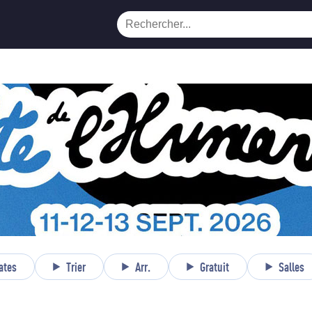
ates
Trier
Arr.
Gratuit
Salles