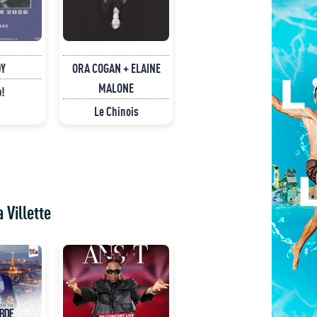
Y
ORA COGAN + ELAINE
MALONE
p!
Le Chinois
 Villette