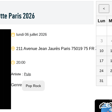
<
ette Paris 2026
Lun
M
lundi 06 juillet 2026
3
Zénith Pari
211 Avenue Jean Jaurès
Paris
75019
75
FR
10
17
20:00
24
Artiste :
Pulp
31
Genre
Pop Rock