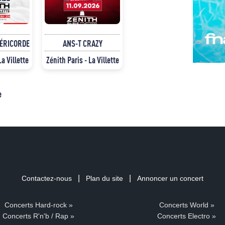
SÉRICORDE
ANS-T CRAZY
La Villette
Zénith Paris - La Villette
e
|
|
Contactez-nous
Plan du site
Annoncer un concert
Concerts Hard-rock »
Concerts World »
Concerts R'n'b / Rap »
Concerts Electro »