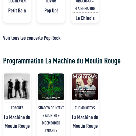
DEAFHEAVEN
HOVVDY
ORA COGAN +
ELAINE MALONE
Petit Bain
Pop Up!
Le Chinois
Voir tous les concerts Pop Rock
Programmation La Machine du Moulin Rouge
CORONER
SHADOW OF INTENT
THE MOLOTOVS
+ ABORTED +
La Machine du
La Machine du
DISEMBODIED
Moulin Rouge
Moulin Rouge
TYRANT +