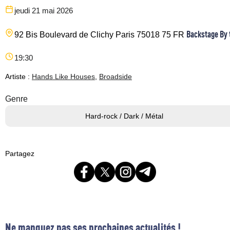
jeudi 21 mai 2026
Backstage By 
92 Bis Boulevard de Clichy
Paris
75018
75
FR
19:30
Artiste :
Hands Like Houses
,
Broadside
Genre
Hard-rock / Dark / Métal
Partagez
Ne manquez pas ses prochaines actualités !