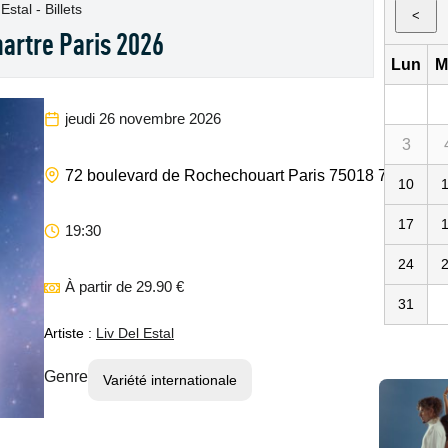
Estal - Billets
<
martre Paris 2026
Lun
M
jeudi 26 novembre 2026
3
Ely
72 boulevard de Rochechouart
Paris
75018
75
FR
10
17
19:30
24
À partir de 29.90 €
31
Artiste :
Liv Del Estal
Genre
Variété internationale