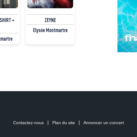
SHIRT +
ZEYNE
Elysée Montmartre
tmartre
|
|
Contactez-nous
Plan du site
Annoncer un concert