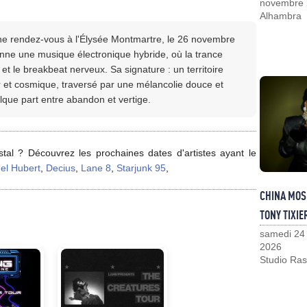
novembre
Alhambra
nne rendez-vous à l'Élysée Montmartre, le 26 novembre
nne une musique électronique hybride, où la trance
 et le breakbeat nerveux. Sa signature : un territoire
ur et cosmique, traversé par une mélancolie douce et
elque part entre abandon et vertige.
tal ? Découvrez les prochaines dates d'artistes ayant le
el Hubert
,
Decius
,
Lane 8
,
Starjunk 95
,
CHINA MOS
TONY TIXIE
samedi 24
2026
Studio Ras