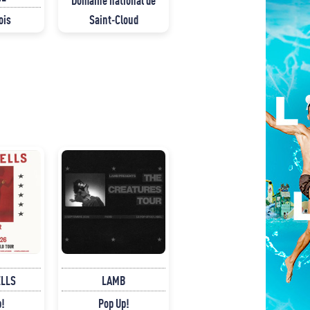
Domaine national de
ois
Saint-Cloud
ELLS
LAMB
p!
Pop Up!