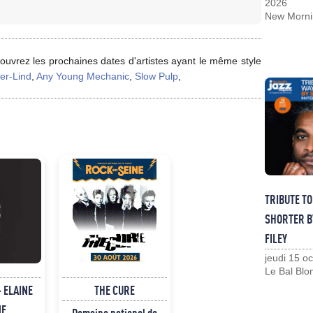
2026
New Morni
ouvrez les prochaines dates d'artistes ayant le même style
er-Lind
,
Any Young Mechanic
,
Slow Pulp
,
TRIBUTE T
SHORTER B
FILEY
jeudi 15 o
Le Bal Blo
 ELAINE
THE CURE
NE