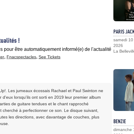
PARIS JAC
ualités !
samedi 10
2026
es pour être automatiquement informé(e) de l'actualité
La Bellevil
,
,
ter
Fnacspectacles
See Tickets
 Up!. Les jumeaux écossais Rachael et Paul Swinton ne
d'eux lorsqu'ils ont sorti en 2019 leur premier album
arties de guitare tendues et le chant rapproché
nt cherché à perfectionner ce son. Le disque suivant,
outes les directions, avec davantage de couches, plus
BENZIE
euse.
dimanche 