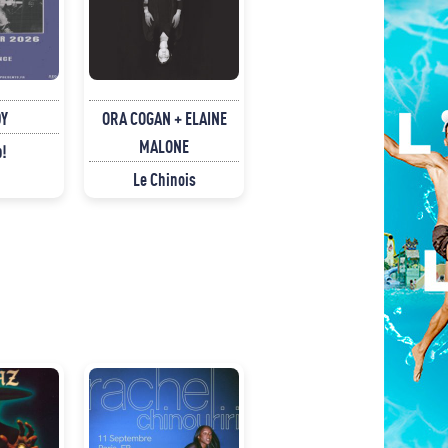
Y
ORA COGAN + ELAINE
MALONE
p!
Le Chinois