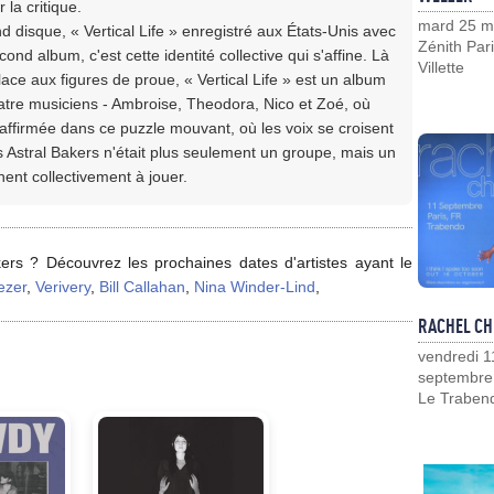
la critique.
mard 25 m
 disque, « Vertical Life » enregistré aux États-Unis avec
Zénith Pari
d album, c'est cette identité collective qui s'affine. Là
Villette
lace aux figures de proue, « Vertical Life » est un album
uatre musiciens - Ambroise, Theodora, Nico et Zoé, où
ffirmée dans ce puzzle mouvant, où les voix se croisent
s Astral Bakers n'était plus seulement un groupe, mais un
nent collectivement à jouer.
ers ? Découvrez les prochaines dates d'artistes ayant le
zer
,
Verivery
,
Bill Callahan
,
Nina Winder-Lind
,
RACHEL CH
vendredi 1
septembre
Le Traben