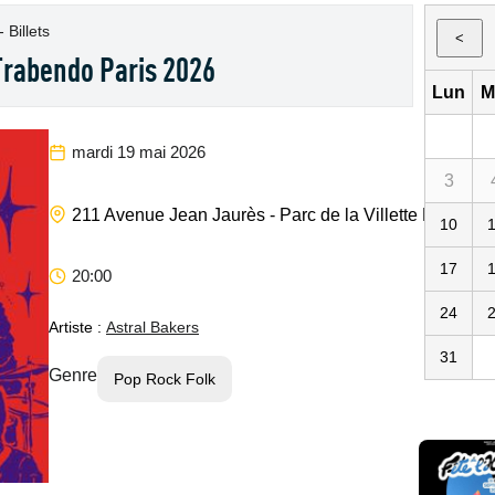
 Billets
<
Trabendo Paris 2026
Lun
M
mardi 19 mai 2026
3
211 Avenue Jean Jaurès - Parc de la Villette
Paris
75
10
17
20:00
24
Artiste :
Astral Bakers
31
Genre
Pop Rock Folk