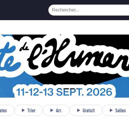
ates
Trier
Arr.
Gratuit
Salles