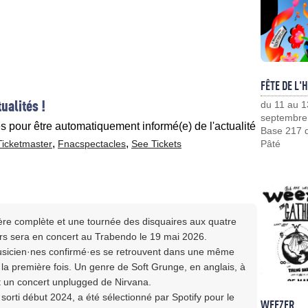
FÊTE DE L'
ualités !
du 11 au 1
septembre
es pour être automatiquement informé(e) de l'actualité
Base 217 d
,
,
Ticketmaster
Fnacspectacles
See Tickets
Pâté
re complète et une tournée des disquaires aux quatre
ers sera en concert au Trabendo le 19 mai 2026.
 musicien·nes confirmé·es se retrouvent dans une même
la première fois. Un genre de Soft Grunge, en anglais, à
t un concert unplugged de Nirvana.
orti début 2024, a été sélectionné par Spotify pour le
WEEZER