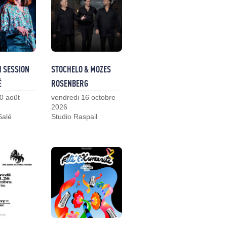
M SESSION
STOCHELO & MOZES
É
ROSENBERG
0 août
vendredi 16 octobre
2026
Salé
Studio Raspail