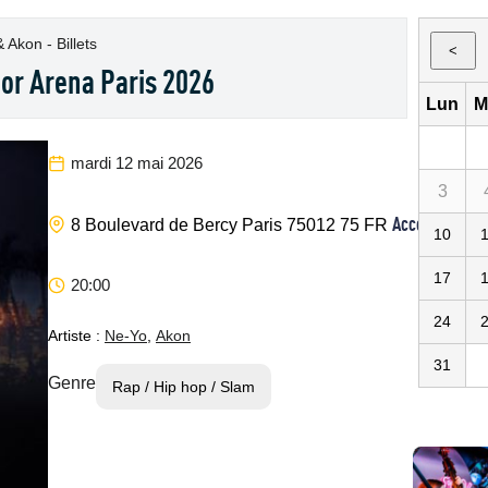
 Akon - Billets
<
or Arena Paris 2026
Lun
M
mardi 12 mai 2026
3
Accor Arena
8 Boulevard de Bercy
Paris
75012
75
FR
10
17
20:00
24
Artiste :
Ne-Yo
,
Akon
31
Genre
Rap / Hip hop / Slam