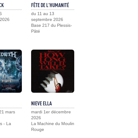
CK
FÊTE DE L'HUMANITÉ
6
du 11 au 13
 2026
septembre 2026
Base 217 du Plessis-
Pâté
NIEVE ELLA
21 mars
mardi 1er décembre
2026
s - La
La Machine du Moulin
Rouge