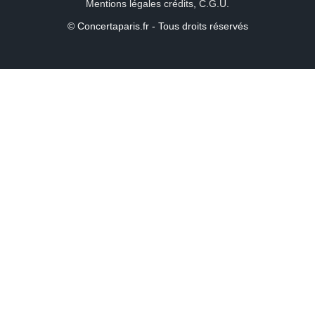
Mentions légales crédits
,
C.G.U.
© Concertaparis.fr - Tous droits réservés