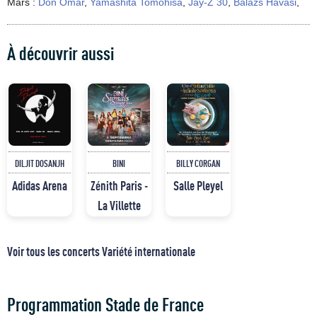
Mars :
Don Omar
,
Yamashita Tomohisa
,
Jaÿ-Z 30
,
Balazs Havasi
,
À découvrir aussi
DILJIT DOSANJH
BINI
BILLY CORGAN
Adidas Arena
Zénith Paris -
Salle Pleyel
La Villette
Voir tous les concerts Variété internationale
Programmation Stade de France