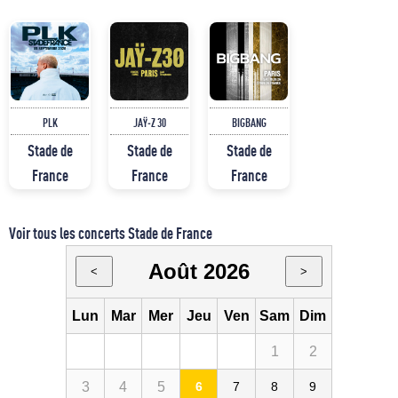
PLK
JAŸ-Z 30
BIGBANG
Stade de
Stade de
Stade de
France
France
France
Voir tous les concerts Stade de France
Août 2026
<
>
Lun
Mar
Mer
Jeu
Ven
Sam
Dim
1
2
3
4
5
6
7
8
9