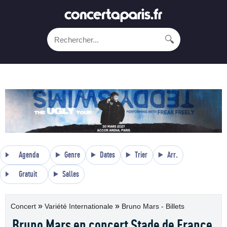
🔍
Agenda
Genre
Dates
Trier
Arr.
Gratuit
Salles
»
»
Concert
Variété Internationale
Bruno Mars - Billets
Bruno Mars en concert Stade de France