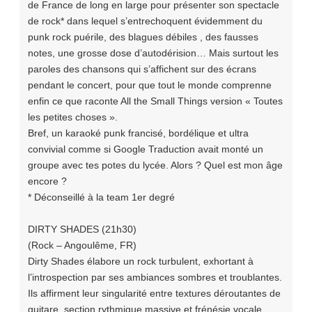
de France de long en large pour présenter son spectacle
de rock* dans lequel s’entrechoquent évidemment du
punk rock puérile, des blagues débiles , des fausses
notes, une grosse dose d’autodérision… Mais surtout les
paroles des chansons qui s’affichent sur des écrans
pendant le concert, pour que tout le monde comprenne
enfin ce que raconte All the Small Things version « Toutes
les petites choses ».
Bref, un karaoké punk francisé, bordélique et ultra
convivial comme si Google Traduction avait monté un
groupe avec tes potes du lycée. Alors ? Quel est mon âge
encore ?
* Déconseillé à la team 1er degré
DIRTY SHADES (21h30)
(Rock – Angoulême, FR)
Dirty Shades élabore un rock turbulent, exhortant à
l’introspection par ses ambiances sombres et troublantes.
Ils affirment leur singularité entre textures déroutantes de
guitare, section rythmique massive et frénésie vocale