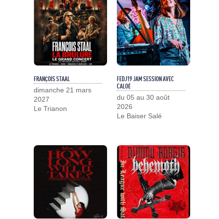
FRANÇOIS STAAL
FEDJ19 JAM SESSION AVEC
CALOÉ
dimanche 21 mars
du 05 au 30 août
2027
2026
Le Trianon
Le Baiser Salé