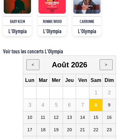
BABY KEEM
RONNIE WOOD
CARBONNE
L'Olympia
L'Olympia
L'Olympia
Voir tous les concerts L'Olympia
Août 2026
<
>
Lun
Mar
Mer
Jeu
Ven
Sam
Dim
1
2
3
4
5
6
7
8
9
10
11
12
13
14
15
16
17
18
19
20
21
22
23