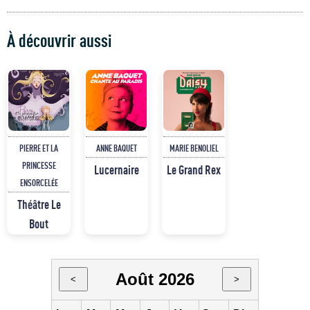
À découvrir aussi
PIERRE ET LA
ANNE BAQUET
MARIE BENOLIEL
PRINCESSE
Lucernaire
Le Grand Rex
ENSORCELÉE
Théâtre Le
Bout
Août 2026
<
>