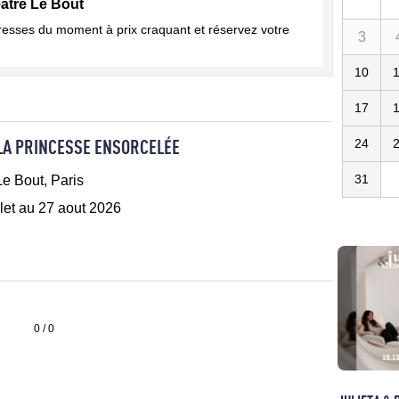
âtre Le Bout
dresses du moment à prix craquant et réservez votre
3
10
17
 LA PRINCESSE ENSORCELÉE
24
31
Le Bout, Paris
llet au 27 aout 2026
0 / 0