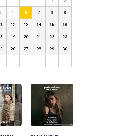
1
2
4
5
6
7
8
9
11
12
13
14
15
16
18
19
20
21
22
23
25
26
27
28
29
30