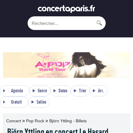
🔍
Agenda
Genre
Dates
Trier
Arr.
Gratuit
Salles
»
»
Concert
Pop Rock
Björn Yttling - Billets
Björn Yttling en concert Le Hasard