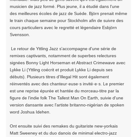
musicien de jazz formé. Plus jeune, il a étudié dans l'une
des meilleures écoles de jazz de Suède. Björn prenait même
le train chaque semaine pour Stockholm afin de suivre des
cours particuliers avec le regretté et légendaire Esbjörn
Svensson.
Le retour de Yttling Jazz s'accompagne d'une série de
remixes captivants, notamment de superbes relectures
signées Bonny Light Horseman et Abstract Crimewave avec
Lykke Li (Yttling coécrit et produit Lykke Li depuis ses
débuts). Plusieurs titres d'Illegal Hit sont également
réinventés avec des chanteur·euse·s invité·e·s. Le premier
est une reprise épurée et hantée du morceau-titre par la
figure de l'indie folk The Tallest Man On Earth, suivie d'une
version dansante avec l'artiste britanno-nigérian de spoken
word Joshua Idehen.
Ont ensuite suivi des remakes du guitariste new-yorkais
Matt Sweeney et du duo danois de minimal electro-jazz