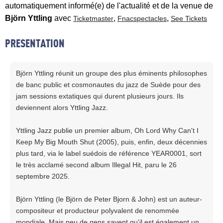
automatiquement informé(e) de l'actualité et de la venue de
Björn Yttling
avec
,
,
Ticketmaster
Fnacspectacles
See Tickets
PRESENTATION
Björn Yttling réunit un groupe des plus éminents philosophes
de banc public et cosmonautes du jazz de Suède pour des
jam sessions extatiques qui durent plusieurs jours. Ils
deviennent alors Yttling Jazz.
Yttling Jazz publie un premier album, Oh Lord Why Can't I
Keep My Big Mouth Shut (2005), puis, enfin, deux décennies
plus tard, via le label suédois de référence YEAR0001, sort
le très acclamé second album Illegal Hit, paru le 26
septembre 2025.
Björn Yttling (le Björn de Peter Bjorn & John) est un auteur-
compositeur et producteur polyvalent de renommée
mondiale. Mais peu de gens savent qu'il est également un