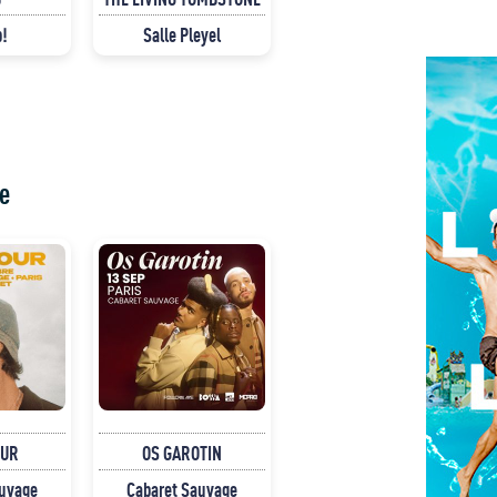
p!
Salle Pleyel
e
OUR
OS GAROTIN
auvage
Cabaret Sauvage