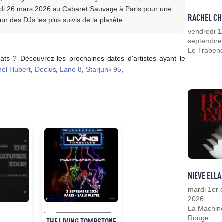
jeudi 26 mars 2026 au Cabaret Sauvage à Paris pour une
RACHEL CH
un des DJs les plus suivis de la planète.
vendredi 1
septembre
Le Traben
ats ? Découvrez les prochaines dates d'artistes ayant le
hel Hubert
,
Decius
,
Lane 8
,
Starjunk 95
,
NIEVE ELLA
mardi 1er
2026
La Machin
Rouge
B
THE LIVING TOMBSTONE