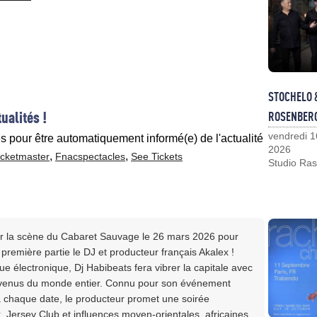
STOCHELO 
ualités !
ROSENBER
vendredi 1
es pour être automatiquement informé(e) de l'actualité
2026
,
,
icketmaster
Fnacspectacles
See Tickets
Studio Ras
r la scène du Cabaret Sauvage le 26 mars 2026 pour
remière partie le DJ et producteur français Akalex !
e électronique, Dj Habibeats fera vibrer la capitale avec
 venus du monde entier. Connu pour son événement
à chaque date, le producteur promet une soirée
 Jersey Club et influences moyen-orientales, africaines,