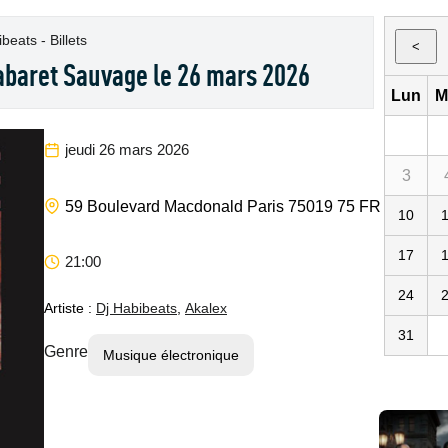
beats - Billets
<
abaret Sauvage le 26 mars 2026
Lun
M
jeudi 26 mars 2026
3
Cabaret S
59 Boulevard Macdonald
Paris
75019
75
FR
10
17
21:00
24
Artiste :
Dj Habibeats
,
Akalex
31
Genre
Musique électronique