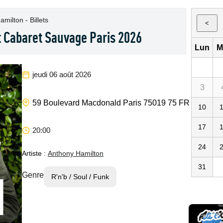
milton - Billets
<
 Cabaret Sauvage Paris 2026
Lun
M
jeudi 06 août 2026
3
Cabaret S
59 Boulevard Macdonald
Paris
75019
75
FR
10
17
20:00
24
Artiste :
Anthony Hamilton
31
Genre
R'n'b / Soul / Funk