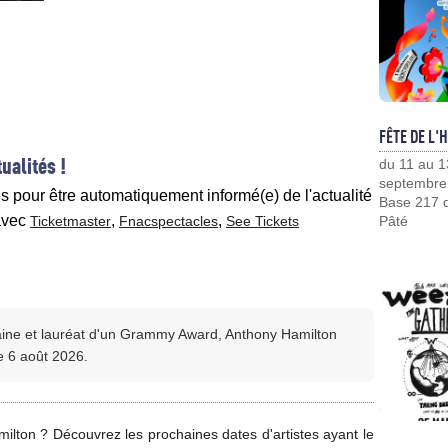
FÊTE DE L'
ualités !
du 11 au 1
septembre
es pour être automatiquement informé(e) de l'actualité
Base 217 d
vec
,
,
Ticketmaster
Fnacspectacles
See Tickets
Pâté
caine et lauréat d'un Grammy Award, Anthony Hamilton
e 6 août 2026.
ilton ? Découvrez les prochaines dates d'artistes ayant le