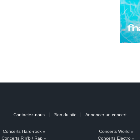
|
|
Contactez-nous
Plan du site
Annoncer un concert
Concerts Hard-rock »
Concerts World »
Concerts R'n'b / Rap »
Concerts Electro »