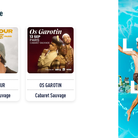
e
OUR
OS GAROTIN
auvage
Cabaret Sauvage