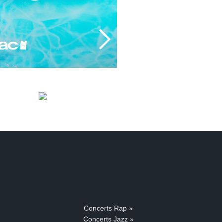
Concerts Rap »
Concerts Jazz »