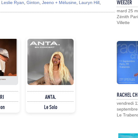
WEEZER
:
Leslie Ryan
,
Ginton
,
Jeeno + Mélusine
,
Lauryn Hill
,
mard 25 m
Zénith Pari
Villette
RACHEL CH
RI
ANTA.
vendredi 1
non
Le Solo
septembre
Le Traben