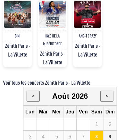
BINI
INÈS DE LA
ANS-T CRAZY
MISÉRICORDE
Zénith Paris -
Zénith Paris -
Zénith Paris -
La Villette
La Villette
La Villette
Voir tous les concerts Zénith Paris - La Villette
Août 2026
<
>
Lun
Mar
Mer
Jeu
Ven
Sam
Dim
1
2
3
4
5
6
7
8
9