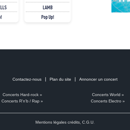
ELLS
LAMB
p!
Pop Up!
|
|
Contactez-nous
Plan du site
Annoncer un concert
Concerts Hard-rock »
Concerts World »
Concerts R'n'b / Rap »
Concerts Electro »
Mentions légales crédits
,
C.G.U.