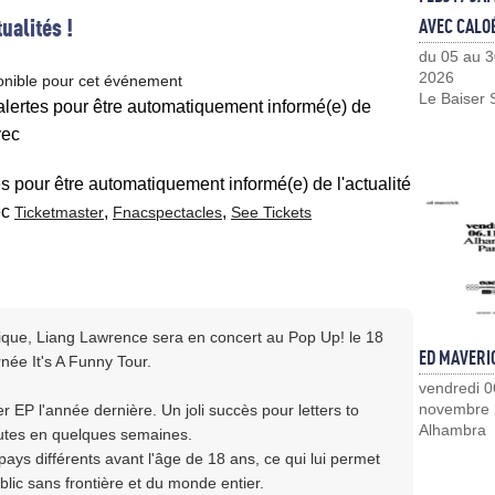
ualités !
AVEC CALO
du 05 au 3
2026
onible pour cet événement
Le Baiser 
 alertes pour être automatiquement informé(e) de
vec
es pour être automatiquement informé(e) de l'actualité
ec
,
,
Ticketmaster
Fnacspectacles
See Tickets
nique, Liang Lawrence sera en concert au Pop Up! le 18
ED MAVERI
ée It's A Funny Tour.
vendredi 0
novembre
 EP l'année dernière. Un joli succès pour letters to
Alhambra
outes en quelques semaines.
ays différents avant l'âge de 18 ans, ce qui lui permet
blic sans frontière et du monde entier.