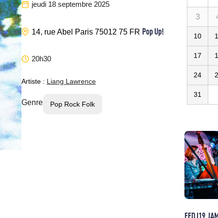
jeudi 18 septembre 2025
3
Pop Up!
14, rue Abel
Paris
75012
75
FR
10
17
20h30
24
Artiste :
Liang Lawrence
31
Genre
Pop Rock Folk
FEDJ19 JA