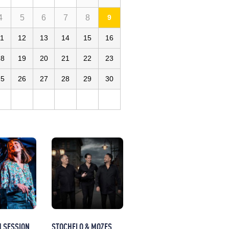
4
5
6
7
8
9
11
12
13
14
15
16
18
19
20
21
22
23
25
26
27
28
29
30
M SESSION
STOCHELO & MOZES