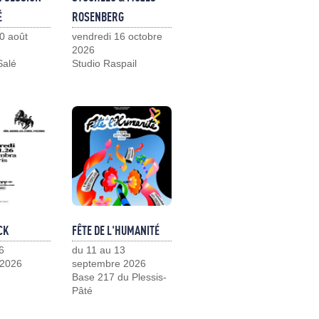
É
ROSENBERG
0 août
vendredi 16 octobre
2026
Salé
Studio Raspail
CK
FÊTE DE L'HUMANITÉ
6
du 11 au 13
 2026
septembre 2026
Base 217 du Plessis-
Pâté