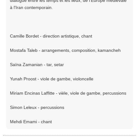
dialogue entre les temps et les lieux, de l'Europe médiévale
à l'Iran contemporain.
Camille Bordet - direction artistique, chant
Mostafa Taleb - arrangements, composition, kamancheh
Saïna Zamanian - tar, setar
Yunah Proost - viole de gambe, violoncelle
Miriam Encinas Laffitte - vièle, viole de gambe, percussions
Simon Leleux - percussions
Mehdi Emami - chant