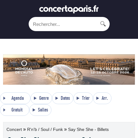
🔍
Agenda
Genre
Dates
Trier
Arr.
Gratuit
Salles
»
»
Concert
R'n'b / Soul / Funk
Say She She - Billets