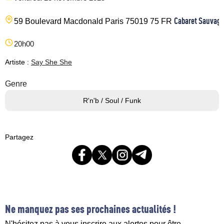
Cabaret Sauvage
59 Boulevard Macdonald
Paris
75019
75
FR
20h00
Artiste :
Say She She
Genre
R'n'b / Soul / Funk
Partagez
Ne manquez pas ses prochaines actualités !
N'hésitez pas à vous inscrire aux alertes pour être