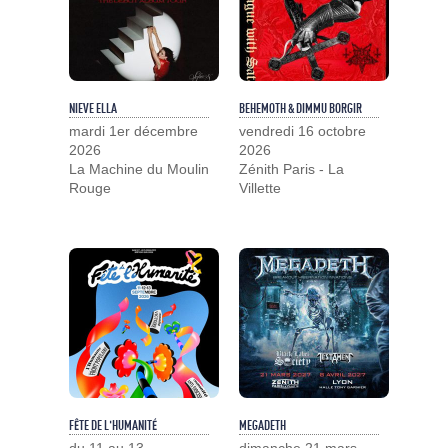
NIEVE ELLA
BEHEMOTH & DIMMU BORGIR
mardi 1er décembre
vendredi 16 octobre
2026
2026
La Machine du Moulin
Zénith Paris - La
Rouge
Villette
FÊTE DE L'HUMANITÉ
MEGADETH
du 11 au 13
dimanche 21 mars