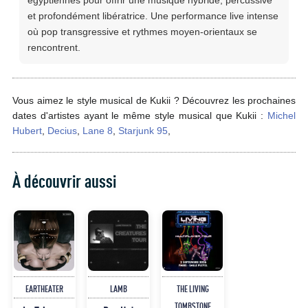
égyptiennes pour offrir une musique hybride, percussive
et profondément libératrice. Une performance live intense
où pop transgressive et rythmes moyen-orientaux se
rencontrent.
Vous aimez le style musical de Kukii ? Découvrez les prochaines
dates d'artistes ayant le même style musical que Kukii :
Michel
Hubert
,
Decius
,
Lane 8
,
Starjunk 95
,
À découvrir aussi
EARTHEATER
LAMB
THE LIVING
TOMBSTONE