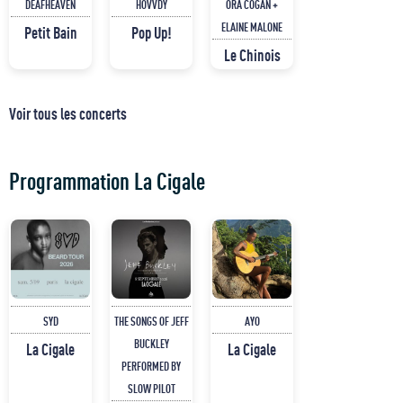
DEAFHEAVEN
HOVVDY
ORA COGAN +
ELAINE MALONE
Petit Bain
Pop Up!
Le Chinois
Voir tous les concerts
Programmation La Cigale
SYD
THE SONGS OF JEFF
AYO
BUCKLEY
La Cigale
La Cigale
PERFORMED BY
SLOW PILOT