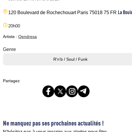
La Boul
120 Boulevard de Rochechouart
Paris
75018
75
FR
20h00
Artiste :
Qendresa
Genre
R'n'b / Soul / Funk
Partagez
Ne manquez pas ses prochaines actualités !
N'hésitez pas à vous inscrire aux alertes pour être