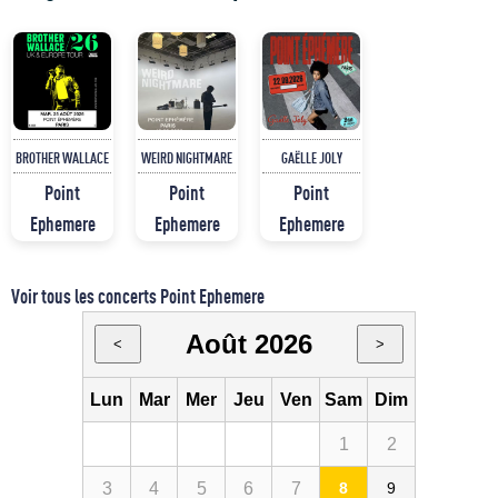
BROTHER WALLACE
WEIRD NIGHTMARE
GAËLLE JOLY
Point
Point
Point
Ephemere
Ephemere
Ephemere
Voir tous les concerts Point Ephemere
Août 2026
<
>
Lun
Mar
Mer
Jeu
Ven
Sam
Dim
1
2
3
4
5
6
7
8
9