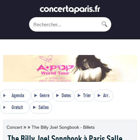
🔍
Agenda
Genre
Dates
Trier
Arr.
Gratuit
Salles
»
»
Concert
The Billy Joel Songbook - Billets
The Billy Joel Songbook à Paris Salle