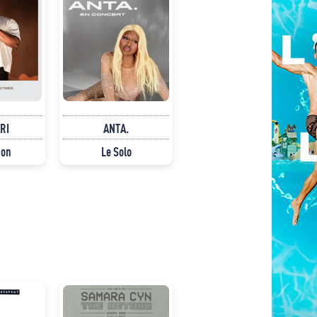
RI
ANTA.
non
Le Solo