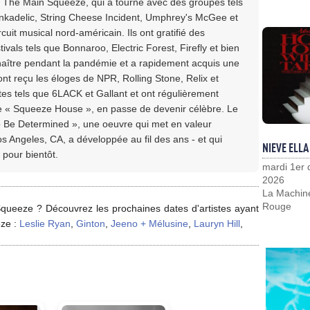
e. The Main Squeeze, qui a tourné avec des groupes tels
nkadelic, String Cheese Incident, Umphrey's McGee et
cuit musical nord-américain. Ils ont gratifié des
vals tels que Bonnaroo, Electric Forest, Firefly et bien
nnaître pendant la pandémie et a rapidement acquis une
ont reçu les éloges de NPR, Rolling Stone, Relix et
tes tels que 6LACK et Gallant et ont régulièrement
se « Squeeze House », en passe de devenir célèbre. Le
 Be Determined », une oeuvre qui met en valeur
s Angeles, CA, a développée au fil des ans - et qui
NIEVE ELLA
pour bientôt.
mardi 1er
2026
La Machin
Rouge
queeze ? Découvrez les prochaines dates d'artistes ayant
eze :
Leslie Ryan
,
Ginton
,
Jeeno + Mélusine
,
Lauryn Hill
,