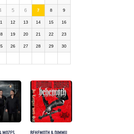
4
5
6
7
8
9
11
12
13
14
15
16
s
18
19
20
21
22
23
25
26
27
28
29
30
& MOZES
BEHEMOTH & DIMMU