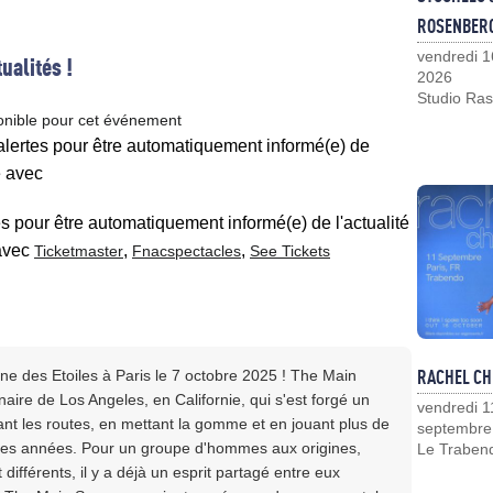
ROSENBER
vendredi 1
ualités !
2026
Studio Ras
onible pour cet événement
 alertes pour être automatiquement informé(e) de
e avec
es pour être automatiquement informé(e) de l'actualité
vec
,
,
Ticketmaster
Fnacspectacles
See Tickets
RACHEL CH
e des Etoiles à Paris le 7 octobre 2025 ! The Main
naire de Los Angeles, en Californie, qui s'est forgé un
vendredi 1
ant les routes, en mettant la gomme et en jouant plus de
septembre
ères années. Pour un groupe d'hommes aux origines,
Le Traben
différents, il y a déjà un esprit partagé entre eux