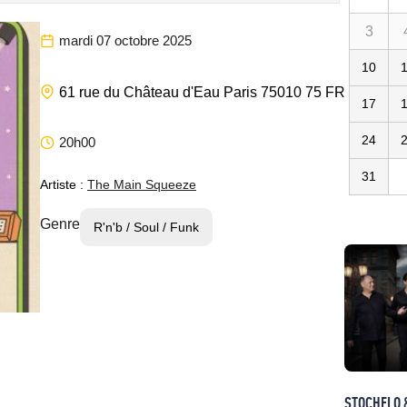
3
mardi 07 octobre 2025
10
Les Etoile
61 rue du Château d'Eau
Paris
75010
75
FR
17
24
20h00
31
Artiste :
The Main Squeeze
Genre
R'n'b / Soul / Funk
STOCHELO 