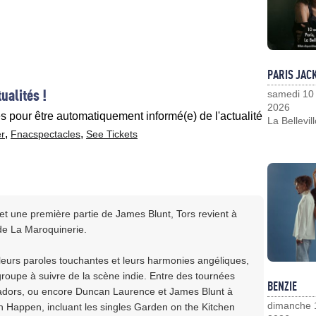
PARIS JAC
ualités !
samedi 10
2026
es pour être automatiquement informé(e) de l'actualité
La Bellevil
,
,
er
Fnacspectacles
See Tickets
 et une première partie de James Blunt, Tors revient à
de La Maroquinerie.
leurs paroles touchantes et leurs harmonies angéliques,
groupe à suivre de la scène indie. Entre des tournées
BENZIE
dors, ou encore Duncan Laurence et James Blunt à
dimanche 
n Happen, incluant les singles Garden on the Kitchen