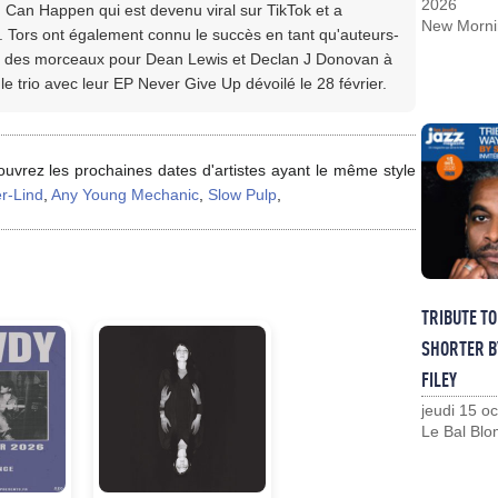
2026
ng Can Happen qui est devenu viral sur TikTok et a
New Morni
y. Tors ont également connu le succès en tant qu'auteurs-
ec des morceaux pour Dean Lewis et Declan J Donovan à
le trio avec leur EP Never Give Up dévoilé le 28 février.
uvrez les prochaines dates d'artistes ayant le même style
r-Lind
,
Any Young Mechanic
,
Slow Pulp
,
TRIBUTE T
SHORTER B
FILEY
jeudi 15 o
Le Bal Blo