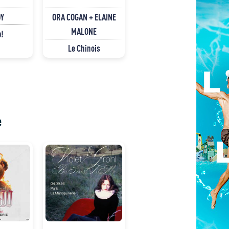
Y
ORA COGAN + ELAINE
MALONE
p!
Le Chinois
e