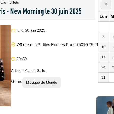
lo - Billets
<
is - New Morning le 30 juin 2025
Lun
M
lundi 30 juin 2025
3
New Mor
7/9 rue des Petites Ecuries
Paris
75010
75
FR
10
17
20h30
24
Artiste :
Manou Gallo
31
Genre
Musique du Monde