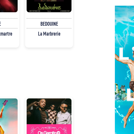
E
BEDOUINE
tmartre
La Marbrerie