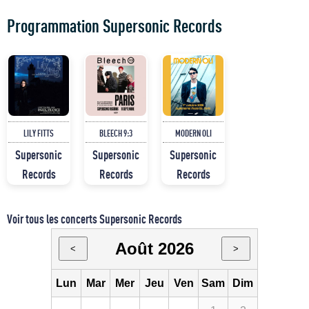
Programmation Supersonic Records
LILY FITTS
BLEECH 9:3
MODERN OLI
Supersonic
Supersonic
Supersonic
Records
Records
Records
Voir tous les concerts Supersonic Records
Août 2026
<
>
Lun
Mar
Mer
Jeu
Ven
Sam
Dim