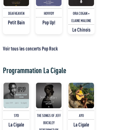
DEAFHEAVEN
HOVVDY
ORA COGAN +
ELAINE MALONE
Petit Bain
Pop Up!
Le Chinois
Voir tous les concerts Pop Rock
Programmation La Cigale
SYD
THE SONGS OF JEFF
AYO
BUCKLEY
La Cigale
La Cigale
PERFORMED BY