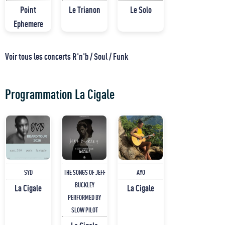
Point
Le Trianon
Le Solo
Ephemere
Voir tous les concerts R'n'b / Soul / Funk
Programmation La Cigale
SYD
THE SONGS OF JEFF
AYO
BUCKLEY
La Cigale
La Cigale
PERFORMED BY
SLOW PILOT