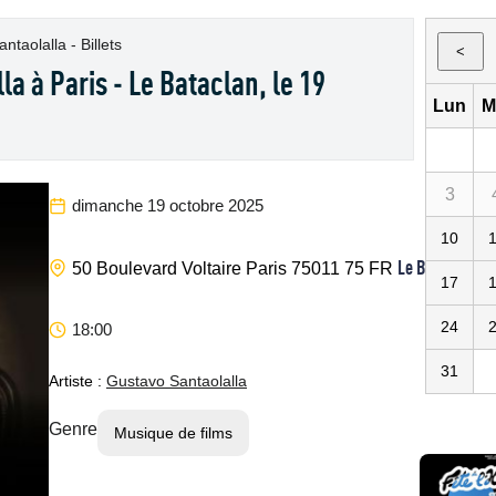
ntaolalla - Billets
<
a à Paris - Le Bataclan, le 19
Lun
M
3
dimanche 19 octobre 2025
10
Le Bataclan
50 Boulevard Voltaire
Paris
75011
75
FR
17
24
18:00
31
Artiste :
Gustavo Santaolalla
Genre
Musique de films