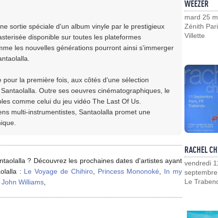
WEEZER
mard 25 m
 sortie spéciale d'un album vinyle par le prestigieux
Zénith Pari
Villette
sterisée disponible sur toutes les plateformes
me les nouvelles générations pourront ainsi s'immerger
ntaolalla.
our la première fois, aux côtés d'une sélection
Santaolalla. Outre ses oeuvres cinématographiques, le
es comme celui du jeu vidéo The Last Of Us.
s multi-instrumentistes, Santaolalla promet une
nique.
RACHEL CH
taolalla ? Découvrez les prochaines dates d'artistes ayant
vendredi 1
olalla :
Le Voyage de Chihiro
,
Princess Mononoké
,
In my
septembre
Le Traben
,
John Williams
,