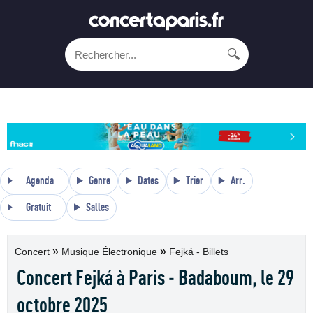
🔍
Agenda
Genre
Dates
Trier
Arr.
Gratuit
Salles
»
»
Concert
Musique Électronique
Fejká - Billets
Concert Fejká à Paris - Badaboum, le 29
octobre 2025