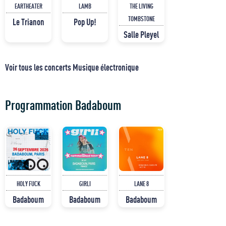
EARTHEATER
LAMB
THE LIVING
TOMBSTONE
Le Trianon
Pop Up!
Salle Pleyel
Voir tous les concerts Musique électronique
Programmation Badaboum
HOLY FUCK
GIRLI
LANE 8
Badaboum
Badaboum
Badaboum