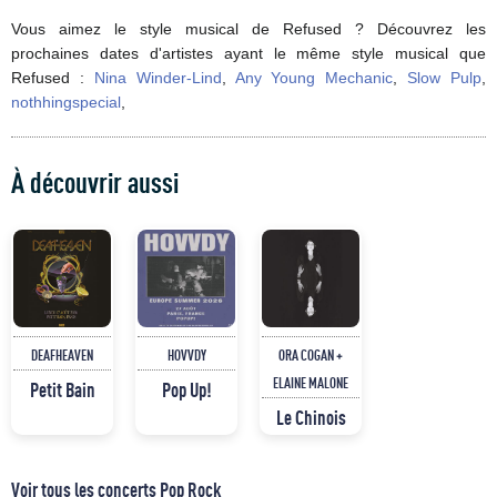
Vous aimez le style musical de Refused ? Découvrez les
prochaines dates d'artistes ayant le même style musical que
Refused :
Nina Winder-Lind
,
Any Young Mechanic
,
Slow Pulp
,
nothhingspecial
,
À découvrir aussi
DEAFHEAVEN
HOVVDY
ORA COGAN +
ELAINE MALONE
Petit Bain
Pop Up!
Le Chinois
Voir tous les concerts Pop Rock