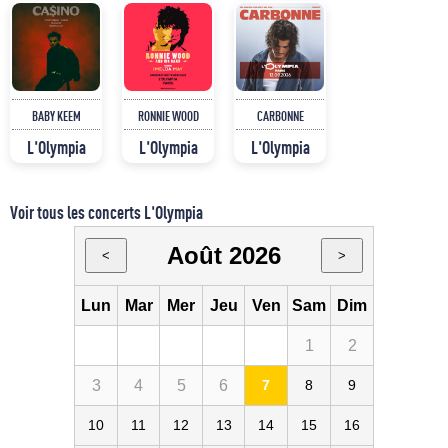
BABY KEEM
RONNIE WOOD
CARBONNE
L'Olympia
L'Olympia
L'Olympia
Voir tous les concerts L'Olympia
Août 2026
<
>
Lun
Mar
Mer
Jeu
Ven
Sam
Dim
1
2
3
4
5
6
7
8
9
10
11
12
13
14
15
16