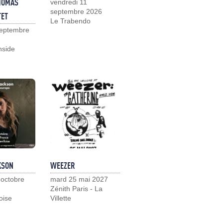
HOMAS
vendredi 11
septembre 2026
TET
Le Trabendo
septembre
nside
KSON
WEEZER
 octobre
mard 25 mai 2027
Zénith Paris - La
loise
Villette