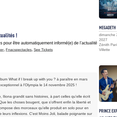
MEGADETH
ualités !
dimanche 
2027
es pour être automatiquement informé(e) de l'actualité
Zénith Pari
,
,
ter
Fnacspectacles
See Tickets
Villette
lbum What if I break up with you ? à paraître en mars
exceptionnel à l'Olympia le 14 novembre 2025 !
Iliona grandit sans histoires, à part celles qu'elle écrit
 Que les choses bougent, que s'offrent enfin la liberté et
, compose des morceaux qu'elle produit en solo pour en
PRINCE EX
 leurs inflexions. C'est Moins Joli, balade poignante sur