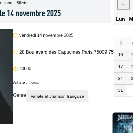
»
Iliona - Billets
<
, le 14 novembre 2025
Lun
M
vendredi 14 novembre 2025
3
L'Oly
28 Boulevard des Capucines
Paris
75009
75
FR
10
17
20h00
24
Artiste :
Iliona
31
Genre
Variété et chanson française