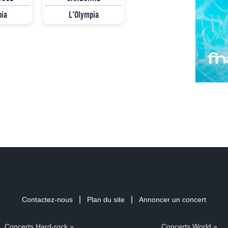
pia
L'Olympia
|
|
Contactez-nous
Plan du site
Annoncer un concert
Concerts Hard-rock »
Concerts World »