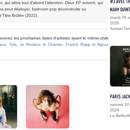
#3 AVEC T
, qui attire tout d'abord l'attention. Deux EP suivent, qui
NAIM QUIN
liona peut déployer, bedroom pop déconstruite ou
t Tête Brûlée (2022).
mardi 29 
2026
Sunset Su
couvrez les prochaines dates d'artistes ayant le même style
ara
,
Tyla
,
Je Reviens te Chanter
,
Franck Rapp et Bijoux
PARIS JAC
samedi 10
2026
La Bellevil