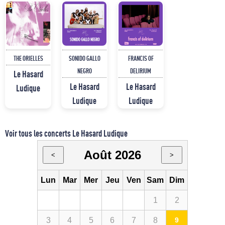
THE ORIELLES
SONIDO GALLO
FRANCIS OF
NEGRO
DELIRIUM
Le Hasard
Le Hasard
Le Hasard
Ludique
Ludique
Ludique
Voir tous les concerts Le Hasard Ludique
Août 2026
<
>
Lun
Mar
Mer
Jeu
Ven
Sam
Dim
1
2
3
4
5
6
7
8
9