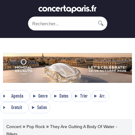
🔍
Agenda
Genre
Dates
Trier
Arr.
Gratuit
Salles
»
»
Concert
Pop Rock
They Are Gutting A Body Of Water -
Billets