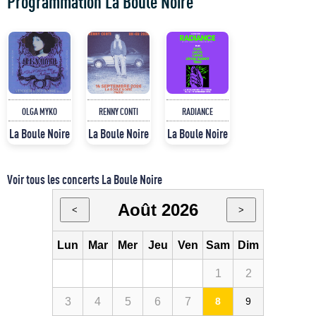
Programmation La Boule Noire
OLGA MYKO
RENNY CONTI
RADIANCE
La Boule Noire
La Boule Noire
La Boule Noire
Voir tous les concerts La Boule Noire
Août 2026
<
>
Lun
Mar
Mer
Jeu
Ven
Sam
Dim
1
2
3
4
5
6
7
8
9