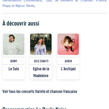
Generations Connemara
,
Tyla
,
Je Reviens te Chanter
,
Franck
Rapp et Bijoux Sinda
,
À découvrir aussi
HENRY
JULIE ZENATTI
AUREN
Le Solo
Eglise de la
L'Archipel
Madeleine
Voir tous les concerts Variété et chanson française