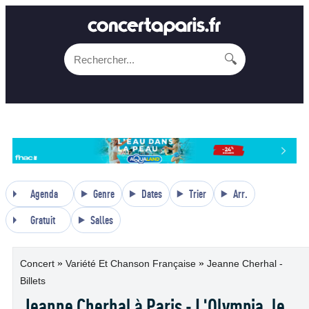
🔍
Agenda
Genre
Dates
Trier
Arr.
Gratuit
Salles
»
»
Concert
Variété Et Chanson Française
Jeanne Cherhal -
Billets
Jeanne Cherhal à Paris - L'Olympia, le