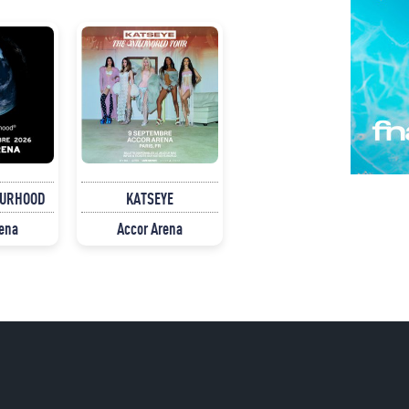
OURHOOD
KATSEYE
rena
Accor Arena