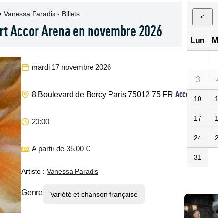
»
Vanessa Paradis - Billets
<
rt Accor Arena en novembre 2026
Lun
M
mardi 17 novembre 2026
3
Accor Arena
8 Boulevard de Bercy
Paris
75012
75
FR
10
17
20:00
24
À partir de 35.00 €
31
Artiste :
Vanessa Paradis
Genre
Variété et chanson française