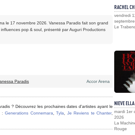
RACHEL CH
vendredi 1
septembre
ena le 17 novembre 2026. Vanessa Paradis fait son grand
Le Traben
influences pop & soul, présenté par Auguri Productions
anessa Paradis
Accor Arena
NIEVE ELLA
adis ? Découvrez les prochaines dates d'artistes ayant le
mardi 1er
s :
Generations Connemara
,
Tyla
,
Je Reviens te Chanter
,
2026
La Machin
Rouge