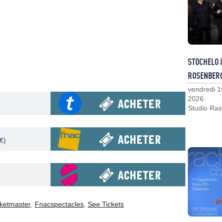
STOCHELO 
ROSENBER
vendredi 1
2026
Studio Ras
€)
cketmaster
,
Fnacspectacles
,
See Tickets