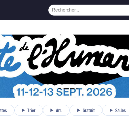
ates
Trier
Arr.
Gratuit
Salles