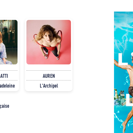
NATTI
AUREN
Madeleine
L'Archipel
nçaise