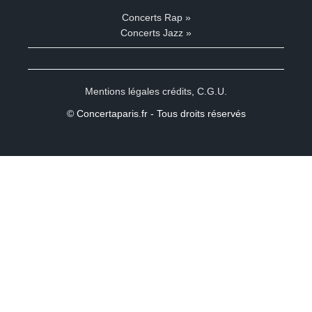
Concerts Rap »
Concerts Jazz »
Mentions légales crédits
,
C.G.U.
© Concertaparis.fr - Tous droits réservés