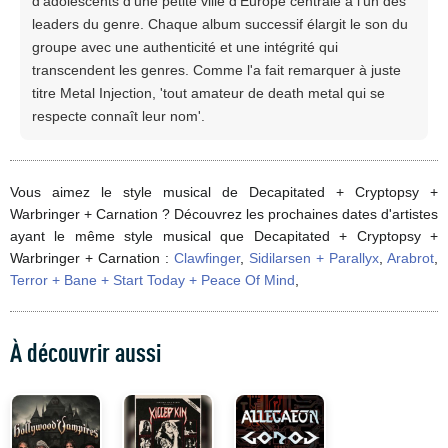
d'adolescents d'une petite ville d'Europe centrale à l'un des
leaders du genre. Chaque album successif élargit le son du
groupe avec une authenticité et une intégrité qui
transcendent les genres. Comme l'a fait remarquer à juste
titre Metal Injection, 'tout amateur de death metal qui se
respecte connaît leur nom'.
Vous aimez le style musical de Decapitated + Cryptopsy +
Warbringer + Carnation ? Découvrez les prochaines dates d'artistes
ayant le même style musical que Decapitated + Cryptopsy +
Warbringer + Carnation :
Clawfinger
,
Sidilarsen + Parallyx
,
Arabrot
,
Terror + Bane + Start Today + Peace Of Mind
,
À découvrir aussi