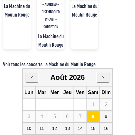
+ ABORTED +
La Machine du
La Machine du
DISEMBODIED
Moulin Rouge
Moulin Rouge
TYRANT +
SOREPTION
La Machine du
Moulin Rouge
Voir tous les concerts La Machine du Moulin Rouge
Août 2026
<
>
Lun
Mar
Mer
Jeu
Ven
Sam
Dim
1
2
3
4
5
6
7
8
9
10
11
12
13
14
15
16