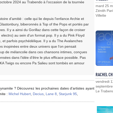
ctobre 2024 au Trabendo à l'occasion de la tournée
mard 25 m
Zénith Pari
Villette
ire d'amitié : celle qui lie depuis l'enfance Archie et
 Glastonbury, biberonnés à Top of the Pops et portés par
. Il y a ainsi du Gorillaz dans cette façon de croiser
lectro) au sein d'un format pop. Il y a du Pink Floyd
 et parfois psychédélique. Il y a du The Avalanches
es inopinées entre deux univers que l'on pensait
oup de mélancolie dans ces chansons intimes, conçues
nsées dans l'idée d'être le plus efficace possible. Pas
 FKA Twigs ou encore Pa Salieu sont tombés en amour
RACHEL CH
vendredi 1
septembre
ynamite ? Découvrez les prochaines dates d'artistes ayant
Le Traben
mite :
Michel Hubert
,
Decius
,
Lane 8
,
Starjunk 95
,