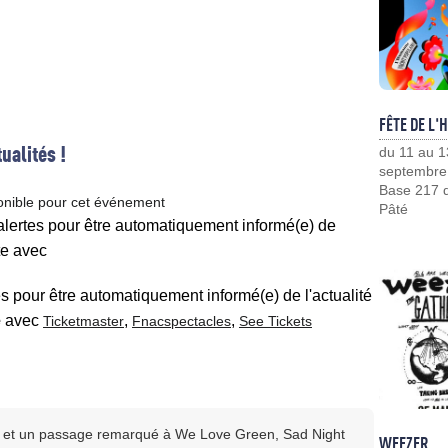
FÊTE DE L'
ualités !
du 11 au 1
septembre
Base 217 d
onible pour cet événement
Pâté
 alertes pour être automatiquement informé(e) de
te avec
es pour être automatiquement informé(e) de l'actualité
e
avec
,
,
Ticketmaster
Fnacspectacles
See Tickets
s et un passage remarqué à We Love Green, Sad Night
WEEZER