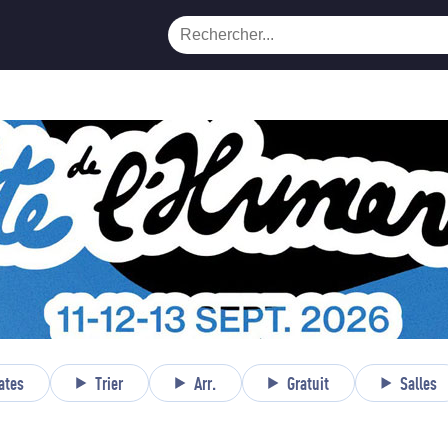
ates
Trier
Arr.
Gratuit
Salles