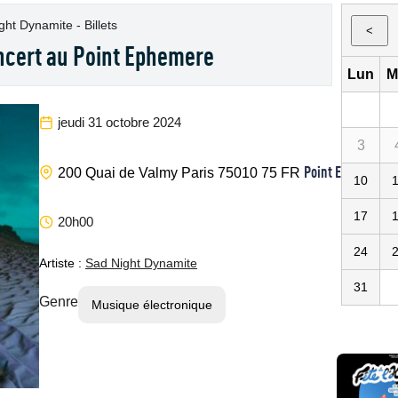
ht Dynamite - Billets
<
ncert au Point Ephemere
Lun
M
jeudi 31 octobre 2024
3
Point Ephemere
200 Quai de Valmy
Paris
75010
75
FR
10
17
20h00
24
Artiste :
Sad Night Dynamite
31
Genre
Musique électronique