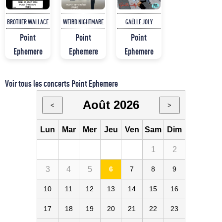
BROTHER WALLACE
WEIRD NIGHTMARE
GAËLLE JOLY
Point
Point
Point
Ephemere
Ephemere
Ephemere
Voir tous les concerts Point Ephemere
Août 2026
<
>
Lun
Mar
Mer
Jeu
Ven
Sam
Dim
1
2
3
4
5
6
7
8
9
10
11
12
13
14
15
16
17
18
19
20
21
22
23