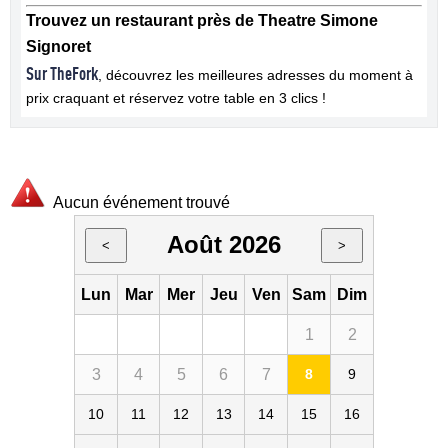
Trouvez un restaurant près de Theatre Simone
Signoret
Sur TheFork
, découvrez les meilleures adresses du moment à
prix craquant et réservez votre table en 3 clics !
Aucun événement trouvé
Août 2026
<
>
Lun
Mar
Mer
Jeu
Ven
Sam
Dim
1
2
3
4
5
6
7
8
9
10
11
12
13
14
15
16