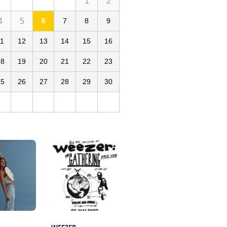
1
2
4
5
6
7
8
9
11
12
13
14
15
16
18
19
20
21
22
23
25
26
27
28
29
30