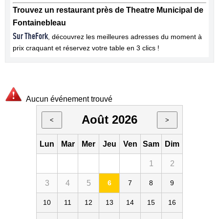
Trouvez un restaurant près de Theatre Municipal de
Fontainebleau
Sur TheFork
, découvrez les meilleures adresses du moment à
prix craquant et réservez votre table en 3 clics !
Aucun événement trouvé
Août 2026
<
>
Lun
Mar
Mer
Jeu
Ven
Sam
Dim
1
2
3
4
5
6
7
8
9
10
11
12
13
14
15
16