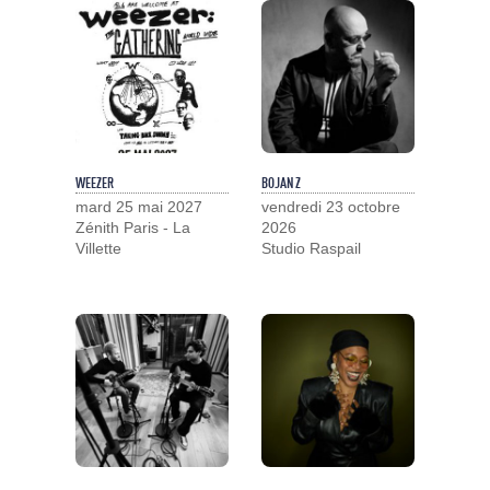
WEEZER
BOJAN Z
mard 25 mai 2027
vendredi 23 octobre
Zénith Paris - La
2026
Villette
Studio Raspail