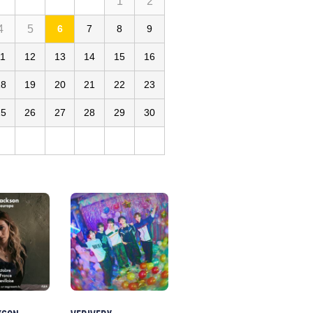
1
2
4
5
6
7
8
9
11
12
13
14
15
16
18
19
20
21
22
23
25
26
27
28
29
30