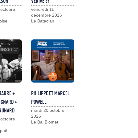
KSON
VERIVERY
 octobre
vendredi 11
décembre 2026
loise
Le Bataclan
BARRE +
PHILIPPE ET MARCEL
IGNARD +
POWELL
BRUNARD
mardi 20 octobre
2026
 octobre
Le Bal Blomet
pail